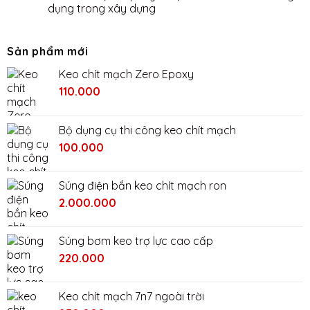
dụng trong xây dựng
Sản phẩm mới
Keo chít mạch Zero Epoxy
110.000
Bộ dụng cụ thi công keo chít mạch
Giá
Giá
100.000
gốc
hiện
là:
tại
Súng điện bắn keo chít mạch ron
200.000₫.
là:
Giá
Giá
2.000.000
100.000₫.
gốc
hiện
là:
tại
Súng bơm keo trợ lực cao cấp
2.400.000₫.
là:
220.000
2.000.000₫.
Keo chít mạch 7n7 ngoài trời