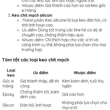
cho các khu vực ẩm ướt hoặc ngoài trời.
Nhược điểm:
Giá thành cao hơn so với keo gốc
xi măng.
Keo chít mạch silicon:
Thành phần:
Keo silicone là loại keo đàn hồi, có
tính linh hoạt cao.
Ưu điểm:
Dùng tốt trong các khe hở có độ di
chuyển cao, chống thấm hiệu quả.
Nhược điểm:
Chỉ thích hợp cho các vị trí và
công trình cụ thể, không phải lựa chọn cho mọi
trường hợp.
Tóm tắt các loại keo chít mạch
Loại
Ưu điểm
Nhược điểm
keo
Gốc xi
Giá thành thấp, dễ thi
Kém bám dính, tuổi thọ
măng
công
ngắn
Chống thấm tốt, bám
Epoxy
Giá cao hơn
dính cao
Không phải lựa chọn cho
Silicon
Đàn hồi, linh hoạt
mọi vị trí