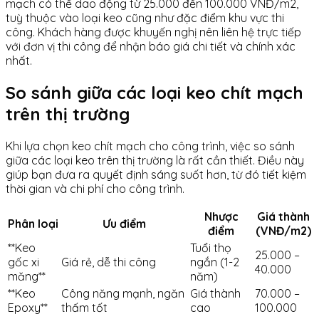
mạch có thể dao động từ 25.000 đến 100.000 VNĐ/m2,
tuỳ thuộc vào loại keo cũng như đặc điểm khu vực thi
công. Khách hàng được khuyến nghị nên liên hệ trực tiếp
với đơn vị thi công để nhận báo giá chi tiết và chính xác
nhất.
So sánh giữa các loại keo chít mạch
trên thị trường
Khi lựa chọn keo chít mạch cho công trình, việc so sánh
giữa các loại keo trên thị trường là rất cần thiết. Điều này
giúp bạn đưa ra quyết định sáng suốt hơn, từ đó tiết kiệm
thời gian và chi phí cho công trình.
Nhược
Giá thành
Phân loại
Ưu điểm
điểm
(VNĐ/m2)
**Keo
Tuổi thọ
25.000 –
gốc xi
Giá rẻ, dễ thi công
ngắn (1-2
40.000
măng**
năm)
**Keo
Công năng mạnh, ngăn
Giá thành
70.000 –
Epoxy**
thấm tốt
cao
100.000