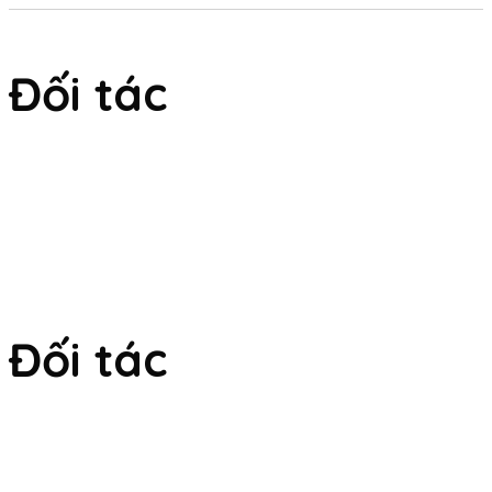
gốc
hiện
là:
tại
280.000₫.
là:
250.000₫.
Đối tác
Đối tác