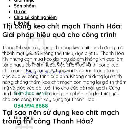
Giới thiệu
Sản phẩm
Dự án
Chia sẻ kinh nghiệm
Liên hệ
Thi công keo chít mạch Thanh Hóa:
Giải pháp hiệu quả cho công trình
Trong lĩnh vực xây dựng, thi công keo chít mạch đang trở
thành một yếu tố không thể thiếu, đặc biệt tại Thanh Hóa.
Khi những cơn mưa kéo dài hay độ ẩm không khí cao làm
Chưa có sản phẩm trong giỏ hàng.
tăng nguy cơ thấm nước, việc chọn lựa và thi công keo
chít mạch đúng cách sẽ đóng vai trò quan trọng trong
Quay trở lại cửa hàng
việc bảo vệ công trình của bạn. Không chỉ dừng lại ở tính
năng chống thấm, keo chít mạch còn mang lại giá trị thẩm
mỹ và giúp kéo dài tuổi thọ cho các bề mặt gạch. Cùng
Điện thoại tư vấn
tìm hiểu tại sao việc sử dụng sản phẩm này lại thiết yếu
cho các công trình xây dựng tại Thanh Hóa.
034.994.8888
Tại sao nên sử dụng keo chít mạch
Giỏ hàng
trong thi công Thanh Hóa?