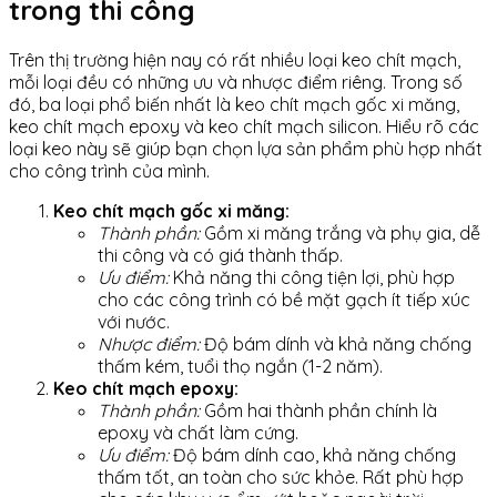
trong thi công
Trên thị trường hiện nay có rất nhiều loại keo chít mạch,
mỗi loại đều có những ưu và nhược điểm riêng. Trong số
đó, ba loại phổ biến nhất là keo chít mạch gốc xi măng,
keo chít mạch epoxy và keo chít mạch silicon. Hiểu rõ các
loại keo này sẽ giúp bạn chọn lựa sản phẩm phù hợp nhất
cho công trình của mình.
Keo chít mạch gốc xi măng:
Thành phần:
Gồm xi măng trắng và phụ gia, dễ
thi công và có giá thành thấp.
Ưu điểm:
Khả năng thi công tiện lợi, phù hợp
cho các công trình có bề mặt gạch ít tiếp xúc
với nước.
Nhược điểm:
Độ bám dính và khả năng chống
thấm kém, tuổi thọ ngắn (1-2 năm).
Keo chít mạch epoxy:
Thành phần:
Gồm hai thành phần chính là
epoxy và chất làm cứng.
Ưu điểm:
Độ bám dính cao, khả năng chống
thấm tốt, an toàn cho sức khỏe. Rất phù hợp