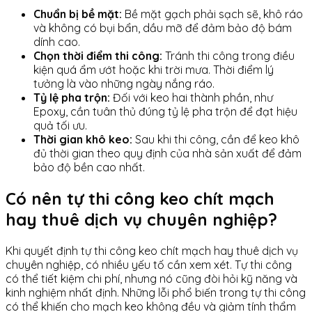
Chuẩn bị bề mặt:
Bề mặt gạch phải sạch sẽ, khô ráo
và không có bụi bẩn, dầu mỡ để đảm bảo độ bám
dính cao.
Chọn thời điểm thi công:
Tránh thi công trong điều
kiện quá ẩm ướt hoặc khi trời mưa. Thời điểm lý
tưởng là vào những ngày nắng ráo.
Tỷ lệ pha trộn:
Đối với keo hai thành phần, như
Epoxy, cần tuân thủ đúng tỷ lệ pha trộn để đạt hiệu
quả tối ưu.
Thời gian khô keo:
Sau khi thi công, cần để keo khô
đủ thời gian theo quy định của nhà sản xuất để đảm
bảo độ bền cao nhất.
Có nên tự thi công keo chít mạch
hay thuê dịch vụ chuyên nghiệp?
Khi quyết định tự thi công keo chít mạch hay thuê dịch vụ
chuyên nghiệp, có nhiều yếu tố cần xem xét. Tự thi công
có thể tiết kiệm chi phí, nhưng nó cũng đòi hỏi kỹ năng và
kinh nghiệm nhất định. Những lỗi phổ biến trong tự thi công
có thể khiến cho mạch keo không đều và giảm tính thẩm