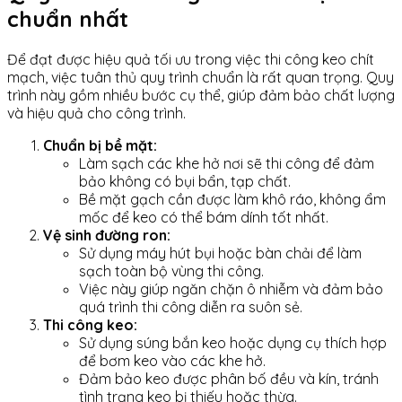
chuẩn nhất
Để đạt được hiệu quả tối ưu trong việc thi công keo chít
mạch, việc tuân thủ quy trình chuẩn là rất quan trọng. Quy
trình này gồm nhiều bước cụ thể, giúp đảm bảo chất lượng
và hiệu quả cho công trình.
Chuẩn bị bề mặt:
Làm sạch các khe hở nơi sẽ thi công để đảm
bảo không có bụi bẩn, tạp chất.
Bề mặt gạch cần được làm khô ráo, không ẩm
mốc để keo có thể bám dính tốt nhất.
Vệ sinh đường ron:
Sử dụng máy hút bụi hoặc bàn chải để làm
sạch toàn bộ vùng thi công.
Việc này giúp ngăn chặn ô nhiễm và đảm bảo
quá trình thi công diễn ra suôn sẻ.
Thi công keo:
Sử dụng súng bắn keo hoặc dụng cụ thích hợp
để bơm keo vào các khe hở.
Đảm bảo keo được phân bố đều và kín, tránh
tình trạng keo bị thiếu hoặc thừa.