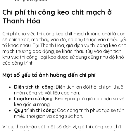
Chi phí thi công keo chít mạch ở
Thanh Hóa
Chi phí cho việc thi công keo chít mạch không phải là con
số chính xác, mà thay vào đó, nó phụ thuộc vào nhiều yếu
tố khác nhau. Tại Thanh Hóa, giá dịch vụ thi công keo chít
mạch thường dao động, sẽ khác nhau tùy vào diện tích
khu vực thi công, loại keo được sử dụng cũng như độ khó
của công trình.
Một số yếu tố ảnh hưởng đến chi phí
Diện tích thi công:
Diện tích lớn đòi hỏi chi phí thuê
nhân công và vật liệu cao hơn.
Loại keo sử dụng:
Keo epoxy có giá cao hơn so với
keo gốc xi măng.
Quy trình thi công:
Các công trình phức tạp sẽ tốn
nhiều thời gian và công sức hơn.
Ví dụ, theo khảo sát một số đơn vị, giá thi công keo chít