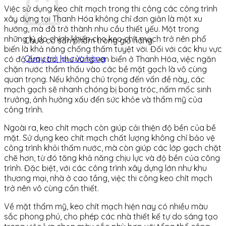
Việc sử dụng keo chít mạch trong thi công các công trình
xây dựng tại Thanh Hóa không chỉ đơn giản là một xu
hướng, mà đã trở thành nhu cầu thiết yếu. Một trong
những lý do chính khiến cho keo chít mạch trở nên phổ
Chưa có sản phẩm trong giỏ hàng.
biến là khả năng chống thấm tuyệt vời. Đối với các khu vực
Quay trở lại cửa hàng
có độ ẩm cao, như vùng ven biển ở Thanh Hóa, việc ngăn
chặn nước thẩm thấu vào các bề mặt gạch là vô cùng
quan trọng. Nếu không chú trọng đến vấn đề này, các
mạch gạch sẽ nhanh chóng bị bong tróc, nấm mốc sinh
trưởng, ảnh hưởng xấu đến sức khỏe và thẩm mỹ của
công trình.
Ngoài ra, keo chít mạch còn giúp cải thiện độ bền của bề
mặt. Sử dụng keo chít mạch chất lượng không chỉ bảo vệ
công trình khỏi thấm nước, mà còn giúp các lớp gạch chặt
chẽ hơn, từ đó tăng khả năng chịu lực và độ bền của công
trình. Đặc biệt, với các công trình xây dựng lớn như khu
thương mại, nhà ở cao tầng, việc thi công keo chít mạch
trở nên vô cùng cần thiết.
Về mặt thẩm mỹ, keo chít mạch hiện nay có nhiều màu
sắc phong phú, cho phép các nhà thiết kế tự do sáng tạo