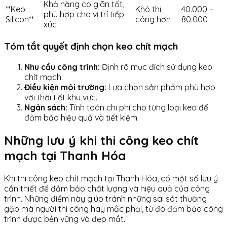
Khả năng co giãn tốt,
**Keo
Khó thi
40.000 –
phù hợp cho vị trí tiếp
Silicon**
công hơn
80.000
xúc
Tóm tắt quyết định chọn keo chít mạch
Nhu cầu công trình:
Định rõ mục đích sử dụng keo
chít mạch.
Điều kiện môi trường:
Lựa chọn sản phẩm phù hợp
với thời tiết khu vực.
Ngân sách:
Tính toán chi phí cho từng loại keo để
đảm bảo hiệu quả và tiết kiệm.
Những lưu ý khi thi công keo chít
mạch tại Thanh Hóa
Khi thi công keo chít mạch tại Thanh Hóa, có một số lưu ý
cần thiết để đảm bảo chất lượng và hiệu quả của công
trình. Những điểm này giúp tránh những sai sót thường
gặp mà người thi công hay mắc phải, từ đó đảm bảo công
trình được bền vững và đẹp mắt.