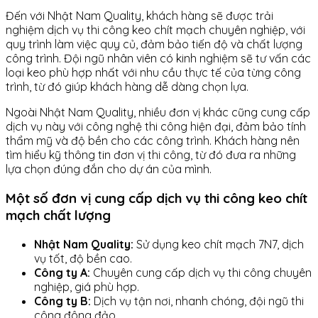
Đến với Nhật Nam Quality, khách hàng sẽ được trải
nghiệm dịch vụ thi công keo chít mạch chuyên nghiệp, với
quy trình làm việc quy củ, đảm bảo tiến độ và chất lượng
công trình. Đội ngũ nhân viên có kinh nghiệm sẽ tư vấn các
loại keo phù hợp nhất với nhu cầu thực tế của từng công
trình, từ đó giúp khách hàng dễ dàng chọn lựa.
Ngoài Nhật Nam Quality, nhiều đơn vị khác cũng cung cấp
dịch vụ này với công nghệ thi công hiện đại, đảm bảo tính
thẩm mỹ và độ bền cho các công trình. Khách hàng nên
tìm hiểu kỹ thông tin đơn vị thi công, từ đó đưa ra những
lựa chọn đúng đắn cho dự án của mình.
Một số đơn vị cung cấp dịch vụ thi công keo chít
mạch chất lượng
Nhật Nam Quality:
Sử dụng keo chít mạch 7N7, dịch
vụ tốt, độ bền cao.
Công ty A:
Chuyên cung cấp dịch vụ thi công chuyên
nghiệp, giá phù hợp.
Công ty B:
Dịch vụ tận nơi, nhanh chóng, đội ngũ thi
công đông đảo.