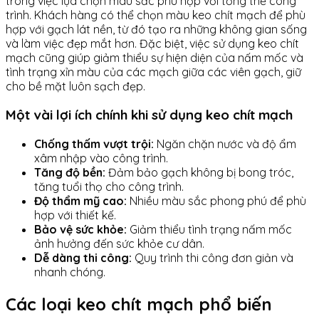
trong việc lựa chọn màu sắc phù hợp với tổng thể công
trình. Khách hàng có thể chọn màu keo chít mạch để phù
hợp với gạch lát nền, từ đó tạo ra những không gian sống
và làm việc đẹp mắt hơn. Đặc biệt, việc sử dụng keo chít
mạch cũng giúp giảm thiểu sự hiện diện của nấm mốc và
tình trạng xỉn màu của các mạch giữa các viên gạch, giữ
cho bề mặt luôn sạch đẹp.
Một vài lợi ích chính khi sử dụng keo chít mạch
Chống thấm vượt trội:
Ngăn chặn nước và độ ẩm
xâm nhập vào công trình.
Tăng độ bền:
Đảm bảo gạch không bị bong tróc,
tăng tuổi thọ cho công trình.
Độ thẩm mỹ cao:
Nhiều màu sắc phong phú để phù
hợp với thiết kế.
Bảo vệ sức khỏe:
Giảm thiểu tình trạng nấm mốc
ảnh hưởng đến sức khỏe cư dân.
Dễ dàng thi công:
Quy trình thi công đơn giản và
nhanh chóng.
Các loại keo chít mạch phổ biến