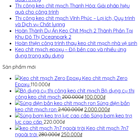
Thi công keo chít mạch Thanh Hóa: Giải pháp hiệu
quả cho công trình
Thi công keo chít mạch Vĩnh Phúc – Lợi ích, Quy trình
và Dịch vụ Chất lượng
Hoàn Thành Dự Án Keo Chít Mạch 2 Thành Phần Tại
Khu Đô Thị Oceanpark 2
Hoàn thiện công trình thay keo chít mạch nhà vệ sinh
Keo chít mạch epoxy – Độ bền cao và nhiều ứng
dụng trong xây dựng
Sản phẩm mới
Keo chít mạch Zero
Epoxy
110.000
₫
Bộ dụng cụ thi
Giá
Giá
công keo chít mạch
200.000
₫
100.000
₫
gốc
hiện
Súng điện bắn
Giá
là:
tại
Giá
keo chít mạch ron
2.400.000
₫
2.000.000
₫
gốc
200.000₫.
là:
hiện
Súng bơm keo trợ
là:
100.000₫.
tại
lực cao cấp
220.000
₫
2.400.000₫.
là:
Keo chít mạch 7n7
Giá
Giá
2.000.000₫.
ngoài trời
280.000
₫
250.000
₫