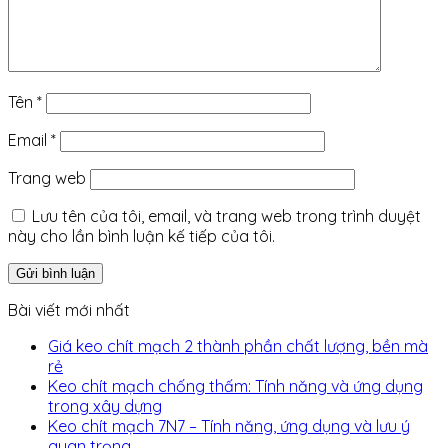
Tên
*
Email
*
Trang web
Lưu tên của tôi, email, và trang web trong trình duyệt
này cho lần bình luận kế tiếp của tôi.
Bài viết mới nhất
Giá keo chít mạch 2 thành phần chất lượng, bền mà
rẻ
Keo chít mạch chống thấm: Tính năng và ứng dụng
trong xây dựng
Keo chít mạch 7N7 – Tính năng, ứng dụng và lưu ý
quan trọng