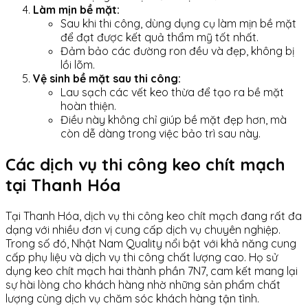
Làm mịn bề mặt:
Sau khi thi công, dùng dụng cụ làm mịn bề mặt
để đạt được kết quả thẩm mỹ tốt nhất.
Đảm bảo các đường ron đều và đẹp, không bị
lồi lõm.
Vệ sinh bề mặt sau thi công:
Lau sạch các vết keo thừa để tạo ra bề mặt
hoàn thiện.
Điều này không chỉ giúp bề mặt đẹp hơn, mà
còn dễ dàng trong việc bảo trì sau này.
Các dịch vụ thi công keo chít mạch
tại Thanh Hóa
Tại Thanh Hóa, dịch vụ thi công keo chít mạch đang rất đa
dạng với nhiều đơn vị cung cấp dịch vụ chuyên nghiệp.
Trong số đó, Nhật Nam Quality nổi bật với khả năng cung
cấp phụ liệu và dịch vụ thi công chất lượng cao. Họ sử
dụng keo chít mạch hai thành phần 7N7, cam kết mang lại
sự hài lòng cho khách hàng nhờ những sản phẩm chất
lượng cùng dịch vụ chăm sóc khách hàng tận tình.