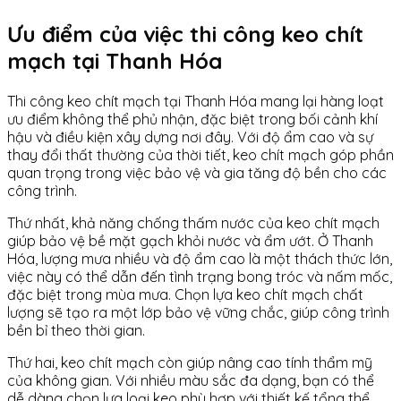
Ưu điểm của việc thi công keo chít
mạch tại Thanh Hóa
Thi công keo chít mạch tại Thanh Hóa mang lại hàng loạt
ưu điểm không thể phủ nhận, đặc biệt trong bối cảnh khí
hậu và điều kiện xây dựng nơi đây. Với độ ẩm cao và sự
thay đổi thất thường của thời tiết, keo chít mạch góp phần
quan trọng trong việc bảo vệ và gia tăng độ bền cho các
công trình.
Thứ nhất, khả năng chống thấm nước của keo chít mạch
giúp bảo vệ bề mặt gạch khỏi nước và ẩm ướt. Ở Thanh
Hóa, lượng mưa nhiều và độ ẩm cao là một thách thức lớn,
việc này có thể dẫn đến tình trạng bong tróc và nấm mốc,
đặc biệt trong mùa mưa. Chọn lựa keo chít mạch chất
lượng sẽ tạo ra một lớp bảo vệ vững chắc, giúp công trình
bền bỉ theo thời gian.
Thứ hai, keo chít mạch còn giúp nâng cao tính thẩm mỹ
của không gian. Với nhiều màu sắc đa dạng, bạn có thể
dễ dàng chọn lựa loại keo phù hợp với thiết kế tổng thể