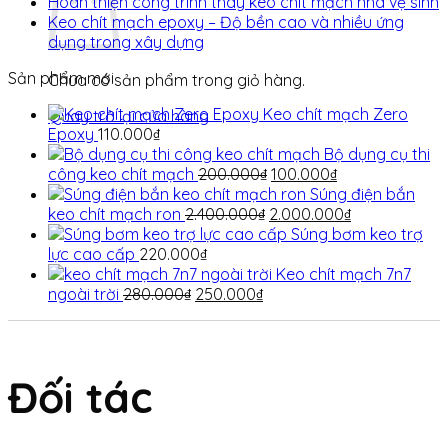
Hoàn thiện công trình thay keo chít mạch nhà vệ sinh
Keo chít mạch epoxy – Độ bền cao và nhiều ứng
dụng trong xây dựng
Sản phẩm mới
Chưa có sản phẩm trong giỏ hàng.
Keo chít mạch Zero
Quay trở lại cửa hàng
Epoxy
110.000
₫
Bộ dụng cụ thi
Giá
Giá
công keo chít mạch
200.000
₫
100.000
₫
gốc
hiện
Súng điện bắn
Giá
là:
tại
Giá
keo chít mạch ron
2.400.000
₫
2.000.000
₫
gốc
200.000₫.
là:
hiện
Súng bơm keo trợ
là:
100.000₫.
tại
lực cao cấp
220.000
₫
2.400.000₫.
là:
Keo chít mạch 7n7
Giá
Giá
2.000.000₫.
ngoài trời
280.000
₫
250.000
₫
gốc
hiện
là:
tại
280.000₫.
là:
250.000₫.
Đối tác