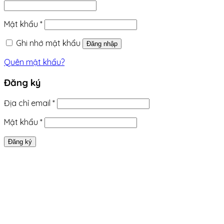
buộc
Bắt
Mật khẩu
*
buộc
Ghi nhớ mật khẩu
Đăng nhập
Quên mật khẩu?
Đăng ký
Bắt
Địa chỉ email
*
buộc
Bắt
Mật khẩu
*
buộc
Đăng ký