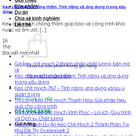
Giới thiệu
Sản phẩm
Keo chít mạch chống thấm: Tính năng và ứng dụng trong xây
Dự án
dựng
Chia sẻ kinh nghiệm
Keo chít mạch chống thấm giúp bảo vệ công trình khỏi
Liên hệ
nước và ẩm ướt, [...]
26
Th6
Bài viết mới nhất
Giá keo chít mạch 2 thành phần chất lượng, bền mà
Chưa có sản phẩm trong giỏ hàng.
rẻ
Keo chít mạch chống thấm: Tính năng và ứng dụng
Quay trở lại cửa hàng
trong xây dựng
Keo chít mạch 7N7 – Tính năng, ứng dụng và lưu ý
quan trọng
Điện thoại tư vấn
Thi công keo chít mạch Thanh Hóa: Giải pháp hiệu
quả cho công trình
034.994.8888
Thi công keo chít mạch Vĩnh Phúc – Lợi ích, Quy trình
và Dịch vụ Chất lượng
Giỏ hàng
Hoàn Thành Dự Án Keo Chít Mạch 2 Thành Phần Tại
Khu Đô Thị Oceanpark 2