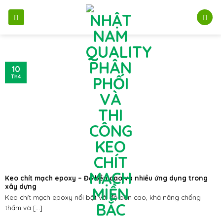
Bỏ
qua
nội
dung
10
Th4
Keo chít mạch epoxy – Độ bền cao và nhiều ứng dụng trong
xây dựng
Keo chít mạch epoxy nổi bật với độ bền cao, khả năng chống
thấm và [...]