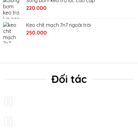
Súng bơm keo trợ lực cao cấp
2.400.000₫.
là:
220.000
2.000.000₫.
Keo chít mạch 7n7 ngoài trời
Giá
Giá
250.000
gốc
hiện
là:
tại
280.000₫.
là:
250.000₫.
Đối tác