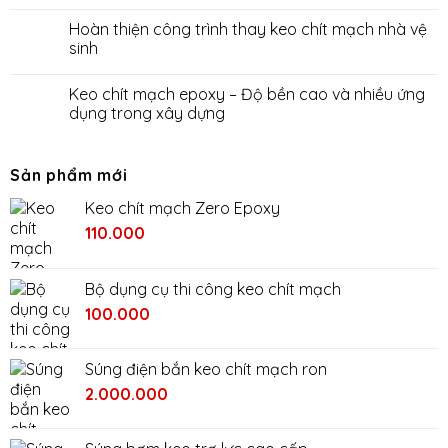
Hoàn thiện công trình thay keo chít mạch nhà vệ
sinh
Keo chít mạch epoxy – Độ bền cao và nhiều ứng
dụng trong xây dựng
Sản phẩm mới
Keo chít mạch Zero Epoxy
110.000
Bộ dụng cụ thi công keo chít mạch
Giá
Giá
100.000
gốc
hiện
là:
tại
Súng điện bắn keo chít mạch ron
200.000₫.
là:
Giá
Giá
2.000.000
100.000₫.
gốc
hiện
là:
tại