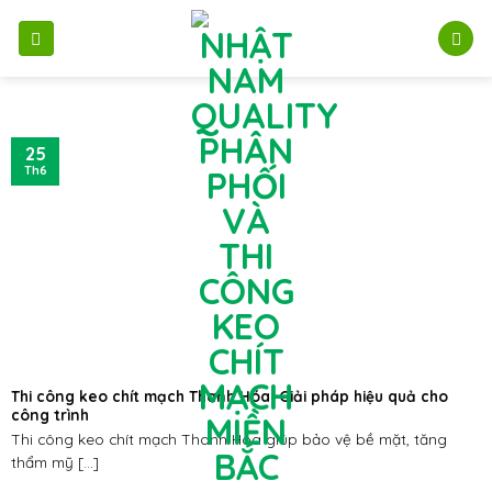
Bỏ
qua
nội
dung
25
Th6
Thi công keo chít mạch Thanh Hóa: Giải pháp hiệu quả cho
công trình
Thi công keo chít mạch Thanh Hóa giúp bảo vệ bề mặt, tăng
thẩm mỹ [...]