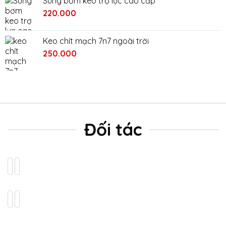
Súng bơm keo trợ lực cao cấp
2.400.000₫.
là:
220.000
2.000.000₫.
Keo chít mạch 7n7 ngoài trời
Giá
Giá
250.000
gốc
hiện
là:
tại
280.000₫.
là:
250.000₫.
Đối tác