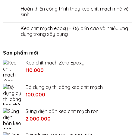
Hoàn thiện công trình thay keo chít mạch nhà vệ
sinh
Keo chít mạch epoxy – Độ bền cao và nhiều ứng
dụng trong xây dựng
Sản phẩm mới
Keo chít mạch Zero Epoxy
110.000
Bộ dụng cụ thi công keo chít mạch
Giá
Giá
100.000
gốc
hiện
là:
tại
Súng điện bắn keo chít mạch ron
200.000₫.
là:
Giá
Giá
2.000.000
100.000₫.
gốc
hiện
là:
tại