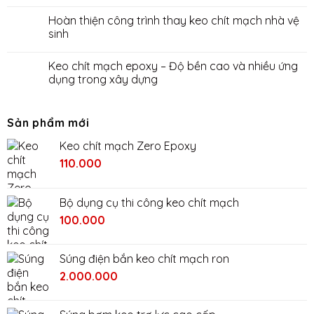
Hoàn thiện công trình thay keo chít mạch nhà vệ
sinh
Keo chít mạch epoxy – Độ bền cao và nhiều ứng
dụng trong xây dựng
Sản phẩm mới
Keo chít mạch Zero Epoxy
110.000
Bộ dụng cụ thi công keo chít mạch
Giá
Giá
100.000
gốc
hiện
là:
tại
Súng điện bắn keo chít mạch ron
200.000₫.
là:
Giá
Giá
2.000.000
100.000₫.
gốc
hiện
là:
tại