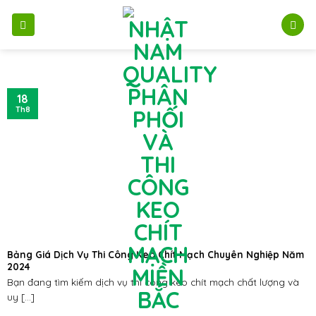
Bỏ
qua
nội
dung
18
Th8
Bảng Giá Dịch Vụ Thi Công Keo Chít Mạch Chuyên Nghiệp Năm
2024
Bạn đang tìm kiếm dịch vụ thi công keo chít mạch chất lượng và
uy [...]