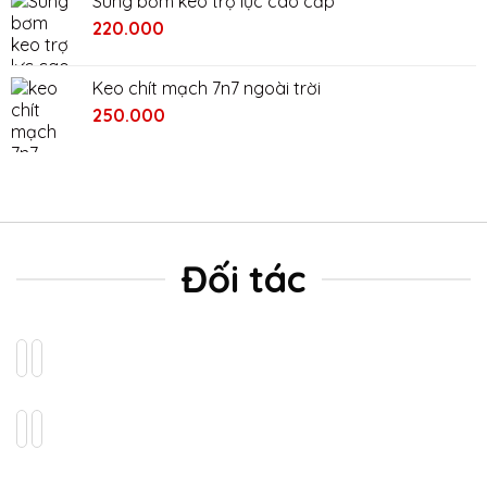
Súng bơm keo trợ lực cao cấp
2.400.000₫.
là:
220.000
2.000.000₫.
Keo chít mạch 7n7 ngoài trời
Giá
Giá
250.000
gốc
hiện
là:
tại
280.000₫.
là:
250.000₫.
Đối tác