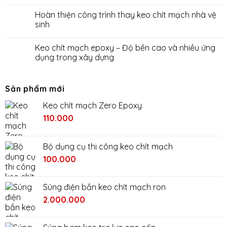
Hoàn thiện công trình thay keo chít mạch nhà vệ
sinh
Keo chít mạch epoxy – Độ bền cao và nhiều ứng
dụng trong xây dựng
Sản phẩm mới
Keo chít mạch Zero Epoxy
110.000
Bộ dụng cụ thi công keo chít mạch
Giá
Giá
100.000
gốc
hiện
là:
tại
Súng điện bắn keo chít mạch ron
200.000₫.
là:
Giá
Giá
2.000.000
100.000₫.
gốc
hiện
là:
tại