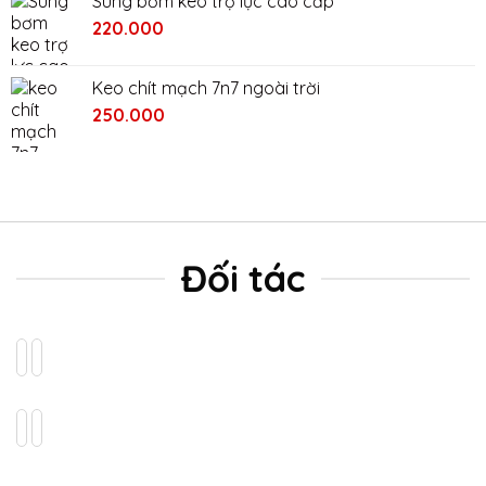
Súng bơm keo trợ lực cao cấp
2.400.000₫.
là:
220.000
2.000.000₫.
Keo chít mạch 7n7 ngoài trời
Giá
Giá
250.000
gốc
hiện
là:
tại
280.000₫.
là:
250.000₫.
Đối tác