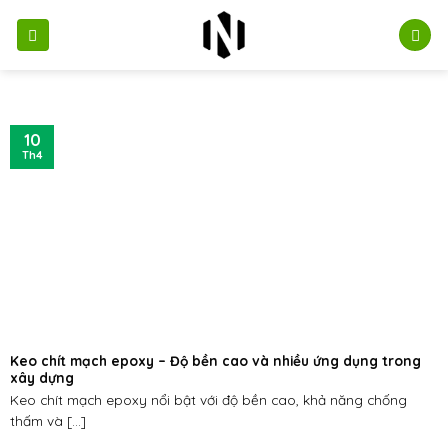
Bỏ
qua
nội
dung
10
Th4
Keo chít mạch epoxy – Độ bền cao và nhiều ứng dụng trong
xây dựng
Keo chít mạch epoxy nổi bật với độ bền cao, khả năng chống
thấm và [...]