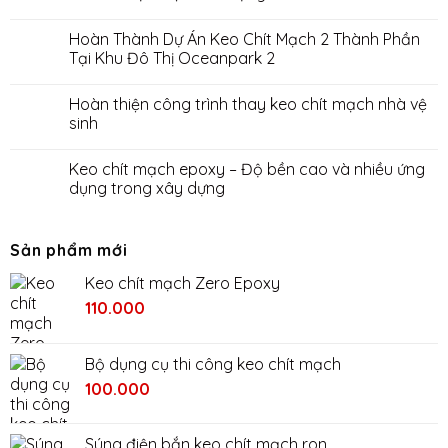
Hoàn Thành Dự Án Keo Chít Mạch 2 Thành Phần
Tại Khu Đô Thị Oceanpark 2
Hoàn thiện công trình thay keo chít mạch nhà vệ
sinh
Keo chít mạch epoxy – Độ bền cao và nhiều ứng
dụng trong xây dựng
Sản phẩm mới
Keo chít mạch Zero Epoxy
110.000
Bộ dụng cụ thi công keo chít mạch
Giá
Giá
100.000
gốc
hiện
là:
tại
Súng điện bắn keo chít mạch ron