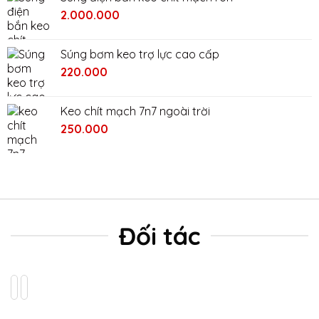
200.000₫.
là:
Giá
Giá
2.000.000
100.000₫.
gốc
hiện
là:
tại
Súng bơm keo trợ lực cao cấp
2.400.000₫.
là:
220.000
2.000.000₫.
Keo chít mạch 7n7 ngoài trời
Giá
Giá
250.000
gốc
hiện
là:
tại
280.000₫.
là:
250.000₫.
Đối tác