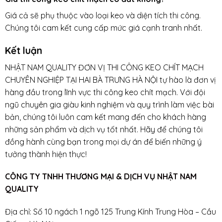
Giá cả sẽ phụ thuộc vào loại keo và diện tích thi công.
Chúng tôi cam kết cung cấp mức giá cạnh tranh nhất.
Kết luận
NHẬT NAM QUALITY ĐƠN VỊ THI CÔNG KEO CHÍT MẠCH
CHUYÊN NGHIỆP TẠI HAI BÀ TRƯNG HÀ NỘI tự hào là đơn vị
hàng đầu trong lĩnh vực thi công keo chít mạch. Với đội
ngũ chuyên gia giàu kinh nghiệm và quy trình làm việc bài
bản, chúng tôi luôn cam kết mang đến cho khách hàng
những sản phẩm và dịch vụ tốt nhất. Hãy để chúng tôi
đồng hành cùng bạn trong mọi dự án để biến những ý
tưởng thành hiện thực!
CÔNG TY TNHH THƯƠNG MẠI & DỊCH VỤ NHẬT NAM
QUALITY
Địa chỉ: Số 10 ngách 1 ngõ 125 Trung Kính Trung Hòa – Cầu