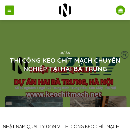
Bỏ
qua
nội
dung
DỰ ÁN
THI CÔNG KEO CHÍT MẠCH CHUYÊN
NGHIỆP TẠI HAI BÀ TRƯNG
NHẬT NAM QUALITY ĐƠN VỊ THI CÔNG KEO CHÍT MẠCH