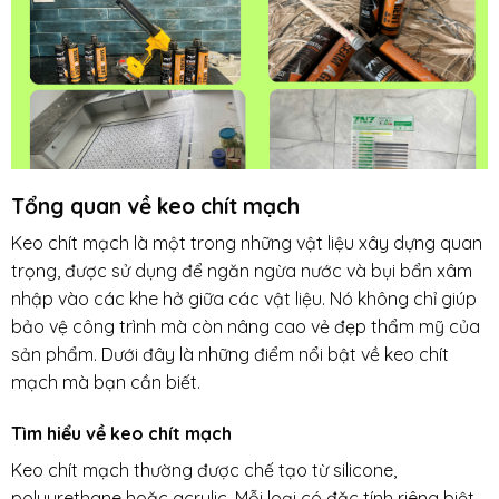
Tổng quan về keo chít mạch
Keo chít mạch là một trong những vật liệu xây dựng quan
trọng, được sử dụng để ngăn ngừa nước và bụi bẩn xâm
nhập vào các khe hở giữa các vật liệu. Nó không chỉ giúp
bảo vệ công trình mà còn nâng cao vẻ đẹp thẩm mỹ của
sản phẩm. Dưới đây là những điểm nổi bật về keo chít
mạch mà bạn cần biết.
Tìm hiểu về keo chít mạch
Keo chít mạch thường được chế tạo từ silicone,
polyurethane hoặc acrylic. Mỗi loại có đặc tính riêng biệt