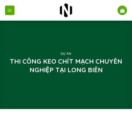
Bỏ
qua
nội
dung
DỰ ÁN
THI CÔNG KEO CHÍT MẠCH CHUYÊN
NGHIỆP TẠI LONG BIÊN