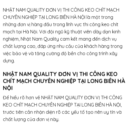
NHẬT NAM QUALITY ĐƠN VỊ THI CÔNG KEO CHÍT MẠCH
CHUYÊN NGHIỆP TẠI LONG BIÊN HÀ NỘI là một trong
những đơn vị hàng đầu trong lĩnh vực thi công keo chít
mạch tại Hà Nội. Với đội ngũ kỹ thuật viên dày dạn kinh
nghiệm, Nhật Nam Quality cam kết mang đến dịch vụ
chất lượng cao, đáp ứng nhu cầu của khách hàng trong
việc bảo vệ và tăng cường độ bền cho công trình xây
dựng.
NHẬT NAM QUALITY ĐƠN VỊ THI CÔNG KEO
CHÍT MẠCH CHUYÊN NGHIỆP TẠI LONG BIÊN HÀ
NỘI
Để hiểu rõ hơn về NHẬT NAM QUALITY ĐƠN VỊ THI CÔNG
KEO CHÍT MẠCH CHUYÊN NGHIỆP TẠI LONG BIÊN HÀ NỘI,
trước tiên cần nhận diện rõ các yếu tố tạo nên uy tín và
chất lượng của đơn vị này.