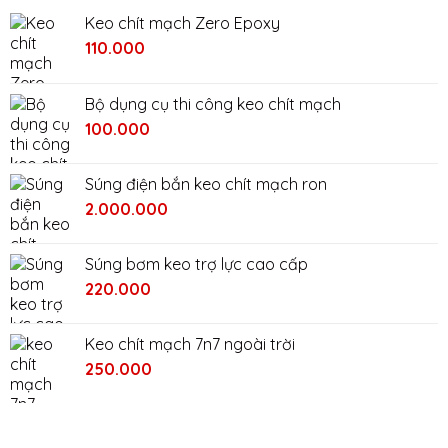
Keo chít mạch Zero Epoxy
110.000
Bộ dụng cụ thi công keo chít mạch
Giá
Giá
100.000
gốc
hiện
là:
tại
Súng điện bắn keo chít mạch ron
200.000₫.
là:
Giá
Giá
2.000.000
100.000₫.
gốc
hiện
là:
tại
Súng bơm keo trợ lực cao cấp
2.400.000₫.
là:
220.000
2.000.000₫.
Keo chít mạch 7n7 ngoài trời
Giá
Giá
250.000
gốc
hiện
là:
tại
280.000₫.
là: