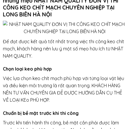
những mẹo NHẬT NAM QUALITY ĐƠN VỊ THI
CÔNG KEO CHÍT MẠCH CHUYÊN NGHIỆP TẠI
LONG BIÊN HÀ NỘI
Để đạt được kết quả tốt nhất trong việc thi công keo chít
mạch, khách hàng nên lưu ý một số mẹo hữu ích từ NHẬT
NAM QUALITY.
Chọn loại keo phù hợp
Việc lựa chọn keo chít mạch phù hợp với từng loại vật liệu
và điều kiện môi trường là rất quan trọng. KHÁCH HÀNG
NÊN TƯ VẤN CHUYÊN GIA ĐỂ ĐƯỢC HƯỚNG DẪN CỤ THỂ
VỀ LOẠI KEo PHÙ HỢP.
Chuẩn bị bề mặt trước khi thi công
Trước khi tiến hành thi công, bề mặt cần phải được làm