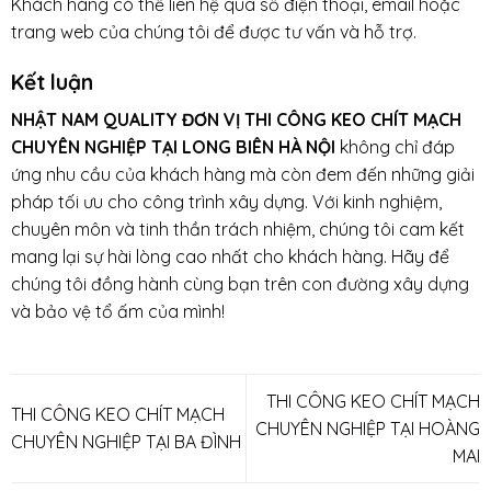
Khách hàng có thể liên hệ qua số điện thoại, email hoặc
trang web của chúng tôi để được tư vấn và hỗ trợ.
Kết luận
NHẬT NAM QUALITY ĐƠN VỊ THI CÔNG KEO CHÍT MẠCH
CHUYÊN NGHIỆP TẠI LONG BIÊN HÀ NỘI
không chỉ đáp
ứng nhu cầu của khách hàng mà còn đem đến những giải
pháp tối ưu cho công trình xây dựng. Với kinh nghiệm,
chuyên môn và tinh thần trách nhiệm, chúng tôi cam kết
mang lại sự hài lòng cao nhất cho khách hàng. Hãy để
chúng tôi đồng hành cùng bạn trên con đường xây dựng
và bảo vệ tổ ấm của mình!
THI CÔNG KEO CHÍT MẠCH
THI CÔNG KEO CHÍT MẠCH
CHUYÊN NGHIỆP TẠI HOÀNG
CHUYÊN NGHIỆP TẠI BA ĐÌNH
MAI