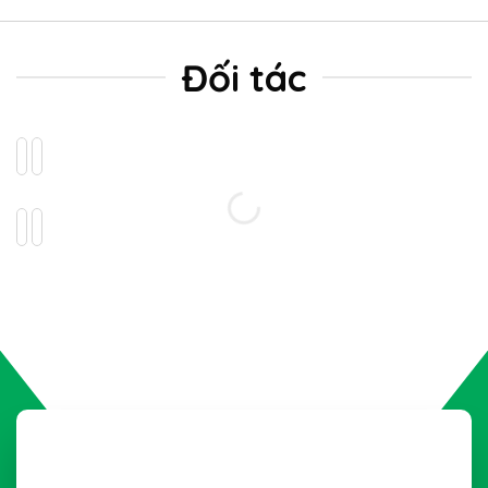
250.000₫.
Đối tác